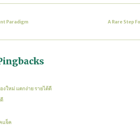
nt Paradigm
A Rare Step F
Pingbacks
องใหม่ แตกง่าย รายได้ดี
ดี
็คแจ็ค