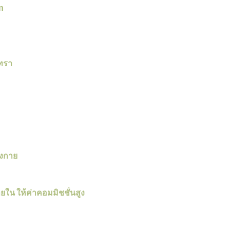
n
นทรา
ังกาย
ใน ให้ค่าคอมมิชชั่นสูง