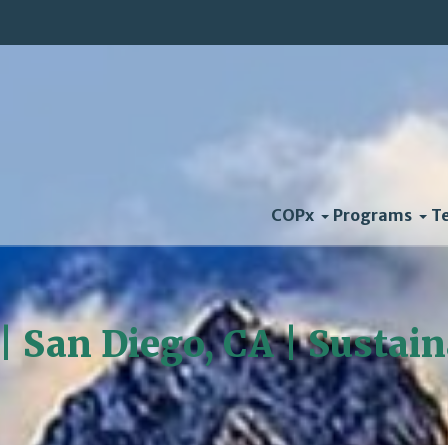
COPx
Programs
T
 | San Diego, CA | Sustai