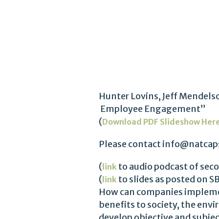
Hunter Lovins, Jeff Mendel
Employee Engagement”
(
Download PDF Slideshow Her
Please contact info@natcaps
(
to audio podcast of seco
link
(
to slides as posted on SB
link
How can companies implemen
benefits to society, the en
develop objective and subjec