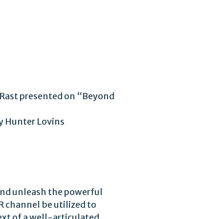
 Rast presented on “Beyond
y Hunter Lovins
nd unleash the powerful
 channel be utilized to
xt of a well-articulated