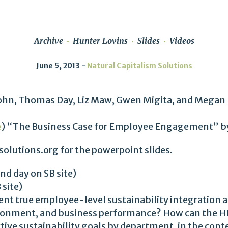
Archive
Hunter Lovins
Slides
Videos
June 5, 2013
Natural Capitalism Solutions
sohn, Thomas Day, Liz Maw, Gwen Migita, and Megan
) “The Business Case for Employee Engagement” b
e
olutions.org for the powerpoint slides.
nd day on SB site)
 site)
t true employee-level sustainability integration a
vironment, and business performance? How can the HR
tive sustainability goals by department, in the conte