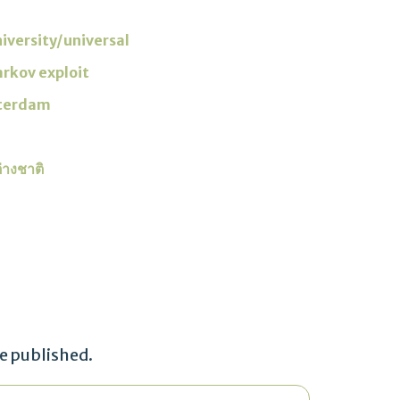
versity/universal
arkov exploit
terdam
างชาติ
be published.