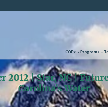
COPx
Programs
T
r 2012 | Star, NC | Futur
Carolina's Water