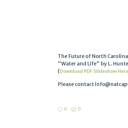
The Future of North Carolin
“Water and Life” by L. Hunte
(
Download PDF Slideshow Her
Please contact info@natcaps
0
0